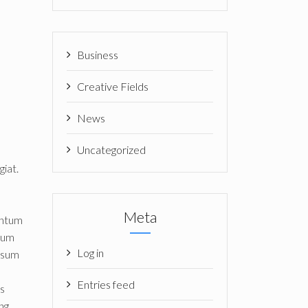
t
Business
Creative Fields
News
Uncategorized
giat.
Meta
entum
ntum
Log in
ipsum
Entries feed
ts
ng