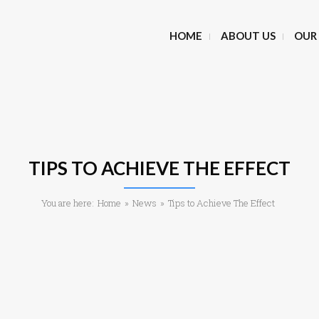
HOME
ABOUT US
OUR 
TIPS TO ACHIEVE THE EFFECT
You are here:
Home
»
News
»
Tips to Achieve The Effect