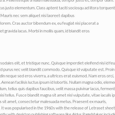
tus justo elementum. Class aptent taciti sociosqu ad litora torquen
. Mauris nec sem aliquet nisi laoreet dapibus
e a lorem. Cras auctor bibendum ex, eu feugiat nisi placerat a
 gravida lacus. Morbi in mollis quam, id blandit eros
odales elit, et tristique nunc. Quisque imperdiet eleifend nisi id feu
id purus nec velit blandit commodo. Quisque id vulputate est. Proin
udin neque sed eros viverra, a ultrices erat euismod. Nam eros orci,
enean facilisis luctus ipsum id lobortis. Nullam magna odio, elem
erdum, tellus quis dapibus faucibus, velit massa pulvinar lacus, ferme
si tellus. Fusce blandit magna sit amet nisl vulputate, vitae iaculis 
ros sit amet, consectetur malesuada metus. Praesent ex mauris,
. It was popularised in the 1960s with the release of Letraset shee
tly with desktop publishing software like Aldus PageMaker includi