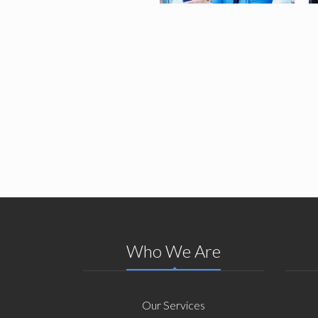
Who We Are
Our Services