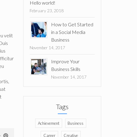
Hello world!
February 23, 2018
How to Get Started
in a Social Media
u velit
Business
 Duis
November 14, 2017
ius
ficitur
Improve Your
eu
Business Skills
November 14, 2017
rtis,
uat
t
Tags
Achievement
Business
Career
Creative