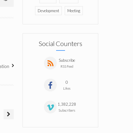
Development
Meeting
Social Counters
Subscribe
ation
RSS Feed
0
Likes
Friendly Business
Getting Real About
1,382,228
Meeting
Organisation
Subscribers