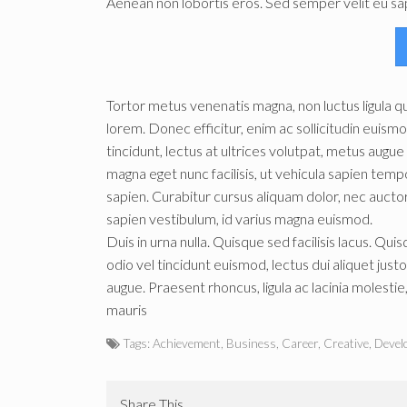
Aenean non lobortis eros. Sed semper velit eu sa
Tortor metus venenatis magna, non luctus ligula q
lorem. Donec efficitur, enim ac sollicitudin euismod,
tincidunt, lectus at ultrices volutpat, metus augue
magna eget nunc facilisis, ut vehicula sapien tempo
sapien. Curabitur cursus aliquam dolor, nec auct
sapien vestibulum, id varius magna euismod.
Duis in urna nulla. Quisque sed facilisis lacus. Qu
odio vel tincidunt euismod, lectus dui aliquet just
augue. Praesent rhoncus, ligula ac lacinia molestie, 
mauris
Tags:
Achievement
,
Business
,
Career
,
Creative
,
Devel
Share This