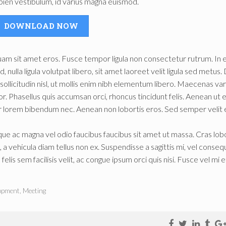
pien vestibulum, id varius magna euismod.
DOWNLOAD NOW
uam sit amet eros. Fusce tempor ligula non consectetur rutrum. In e
 nulla ligula volutpat libero, sit amet laoreet velit ligula sed metus.
 sollicitudin nisl, ut mollis enim nibh elementum libero. Maecenas var
r. Phasellus quis accumsan orci, rhoncus tincidunt felis. Aenean ut ef
or lorem bibendum nec. Aenean non lobortis eros. Sed semper velit 
isque ac magna vel odio faucibus faucibus sit amet ut massa. Cras lobo
o, a vehicula diam tellus non ex. Suspendisse a sagittis mi, vel conseq
felis sem facilisis velit, ac congue ipsum orci quis nisi. Fusce vel mi e
opment
,
Meeting