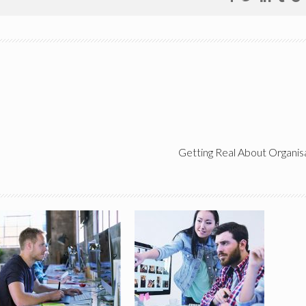
Getting Real About Organis
Improve Your Business
How To Get Started In
Skills
Finance