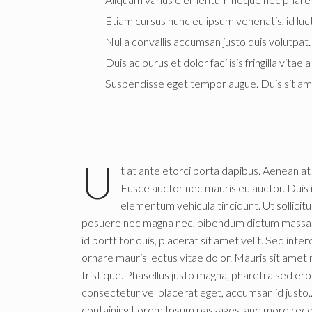
Etiam cursus nunc eu ipsum venenatis, id luc
Nulla convallis accumsan justo quis volutpat
Duis ac purus et dolor facilisis fringilla vita
Suspendisse eget tempor augue. Duis sit amet
U
t at ante etorci porta dapibus. Aenean at s
Fusce auctor nec mauris eu auctor. Duis 
elementum vehicula tincidunt. Ut sollicit
posuere nec magna nec, bibendum dictum massa. A
id porttitor quis, placerat sit amet velit. Sed int
ornare mauris lectus vitae dolor. Mauris sit amet ni
tristique. Phasellus justo magna, pharetra sed e
consectetur vel placerat eget, accumsan id justo.
containing Lorem Ipsum passages, and more recen