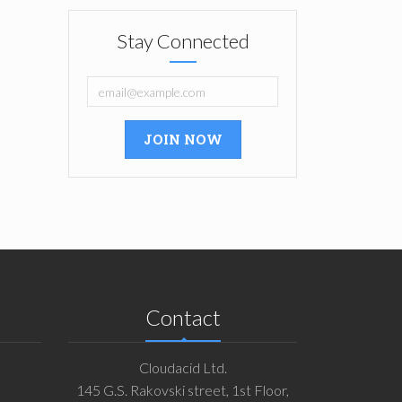
Stay Connected
Contact
Cloudacid Ltd.
145 G.S. Rakovski street, 1st Floor,