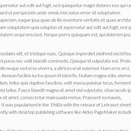
ernatur aut odit aut fugit, sed quiaquntur magni dolores eos qui r
iaed ut perspiciatis unde omnis iste natus error sit voluptatem
riam, eaque ipsa quae ab illo inventore veritatis et quasi archit
m voluptatem quia voluptas sit aspernatur aut odit aut fugit, sed q
ptatem sequi nesciunt. Neque porro quisquam est, qui dolorem ips
odales elit, et tristique nunc. Quisque imperdiet eleifend nisi id feu
id purus nec velit blandit commodo. Quisque id vulputate est. Proin
udin neque sed eros viverra, a ultrices erat euismod. Nam eros orci,
enean facilisis luctus ipsum id lobortis. Nullam magna odio, elem
erdum, tellus quis dapibus faucibus, velit massa pulvinar lacus, ferme
si tellus. Fusce blandit magna sit amet nisl vulputate, vitae iaculis 
ros sit amet, consectetur malesuada metus. Praesent ex mauris,
. It was popularised in the 1960s with the release of Letraset shee
tly with desktop publishing software like Aldus PageMaker includi
a. Pellentesque a nulla malesuada, tempor justo et, tempor diam.