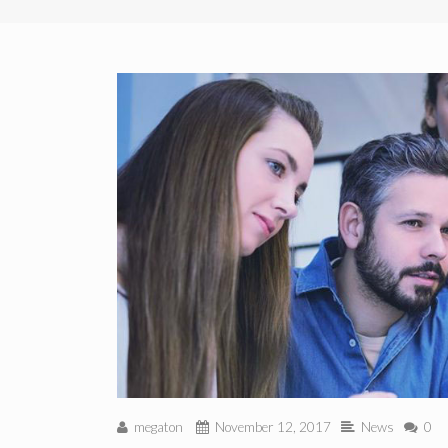
megaton
November 12, 2017
News
0