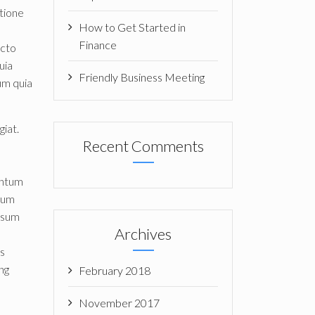
atione
How to Get Started in
Finance
ecto
uia
Friendly Business Meeting
um quia
giat.
Recent Comments
entum
ntum
ipsum
Archives
ts
ng
February 2018
November 2017