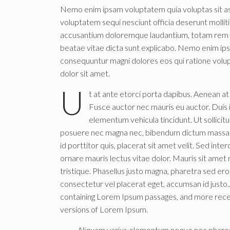
Nemo enim ipsam voluptatem quia voluptas sit asp
voluptatem sequi nesciunt officia deserunt mollit
accusantium doloremque laudantium, totam rem ape
beatae vitae dicta sunt explicabo. Nemo enim ipsa
consequuntur magni dolores eos qui ratione volu
dolor sit amet.
U
t at ante etorci porta dapibus. Aenean at s
Fusce auctor nec mauris eu auctor. Duis 
elementum vehicula tincidunt. Ut sollicit
posuere nec magna nec, bibendum dictum massa. A
id porttitor quis, placerat sit amet velit. Sed int
ornare mauris lectus vitae dolor. Mauris sit amet ni
tristique. Phasellus justo magna, pharetra sed e
consectetur vel placerat eget, accumsan id justo.
containing Lorem Ipsum passages, and more recen
versions of Lorem Ipsum.
Aliquam varius elementum neque nec pharetr