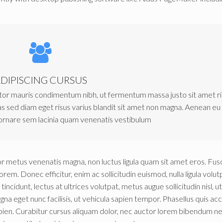
DIPISCING CURSUS
tor mauris condimentum nibh, ut fermentum massa justo sit amet ri
sed diam eget risus varius blandit sit amet non magna. Aenean eu 
ornare sem lacinia quam venenatis vestibulum
r metus venenatis magna, non luctus ligula quam sit amet eros. Fus
orem. Donec efficitur, enim ac sollicitudin euismod, nulla ligula volut
tincidunt, lectus at ultrices volutpat, metus augue sollicitudin nisl, ut
a eget nunc facilisis, ut vehicula sapien tempor. Phasellus quis a
 sapien. Curabitur cursus aliquam dolor, nec auctor lorem bibendum ne